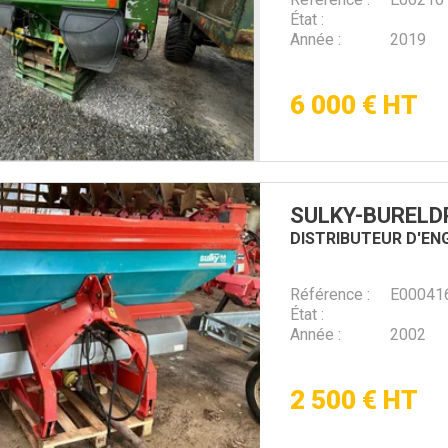
État
Année
2019
6 000
€
HT
SULKY-BUREL
D
DISTRIBUTEUR D'EN
Référence
E00041
État
Année
2002
2 500
€
HT