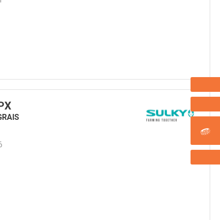
PX
GRAIS
6