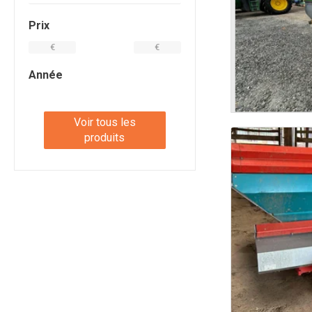
Prix
€
€
Année
Voir tous les
produits