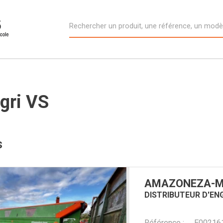
gri VS
s
AMAZONE
ZA-M
DISTRIBUTEUR D'EN
Référence
E00216