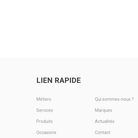
Une gamme de herses
de produis
1- Le roul
rotatives fixes
re et le
FRONT PA
équipées d’une
écialement
en combin
mécanique à
 les vignes
herse et 
roulements à billes
 composées
labourer e
SFERA® qui assure une
s...
passage. E
efficacité élevée....
 produit
Voir 
Voir le produit
LIEN RAPIDE
Métiers
Qui sommes-nous ?
Services
Marques
Produits
Actualités
Occasions
Contact