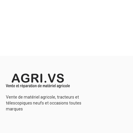
Une gamme 
pour la cultu
drainage sp
conçus pour
et vergers
de 3 machine
Voir le
Vente de matériel agricole, tracteurs et
télescopiques neufs et occasions toutes
marques