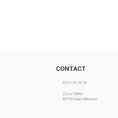
eau frontal
Le rouleau hacheur Top-
KKER permet
Cutter Solo avec une
ant avec une
coupe dans 2
un semoir de
directions différentes.
t semer en un
Les résidus de récolte
quipé...
incorporés dans le...
le produit
Voir le produit
CONTACT
02 51 91 25 34
Za La Vallée
85700 Saint-Mesmin