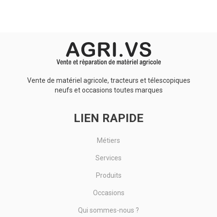
Vente de matériel agricole, tracteurs et télescopiques
neufs et occasions toutes marques
LIEN RAPIDE
Métiers
Services
Produits
Occasions
Qui sommes-nous ?