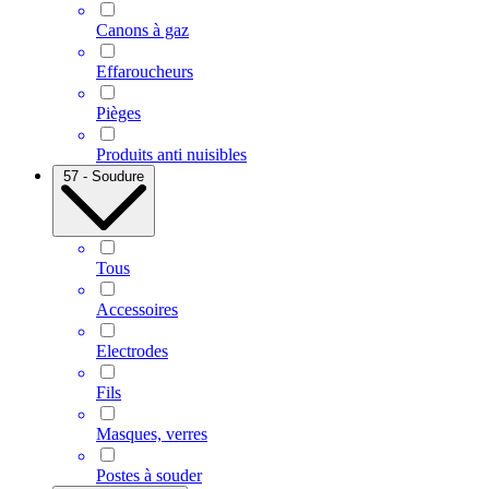
Canons à gaz
Effaroucheurs
Pièges
Produits anti nuisibles
57 - Soudure
Tous
Accessoires
Electrodes
Fils
Masques, verres
Postes à souder