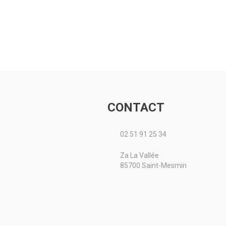
 simple
Trémie frontale
ARMER de
développée pour la
sier
fertilisation. Le
de lisier) se
fertiliseur avant
de 2 modèles
Standard à
cité de 9 000
entraînement électrique
ou mécanique a...
le produit
Voir le produit
CONTACT
02 51 91 25 34
Za La Vallée
85700 Saint-Mesmin