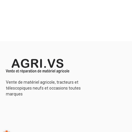
Epandeur de
monocoque 
caisse larg
hérissons v
hérisson Ø 
Couteau rév
HARDOX. Re
Voir le
Vente de matériel agricole, tracteurs et
télescopiques neufs et occasions toutes
marques