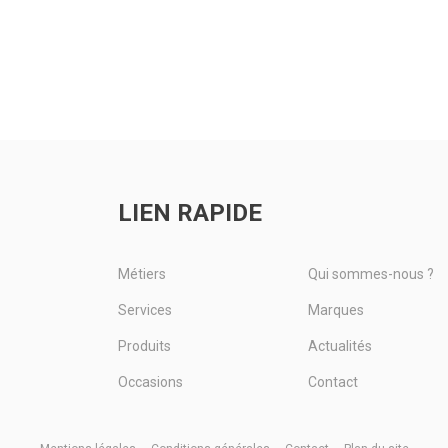
 fumier
La gamme
CHALLENGER de
série T à
essieu F
tonnes à lisier
e avec
tonnes à li
(épandeur de lisier) qui
erticaux
(épandeur 
existe en simple,
850.
compose 
double ou triple
ersible en
d’une capa
essieux avec des
morque...
L et...
capacités...
 produit
Voir 
Voir le produit
LIEN RAPIDE
Métiers
Qui sommes-nous ?
Services
Marques
Produits
Actualités
Occasions
Contact