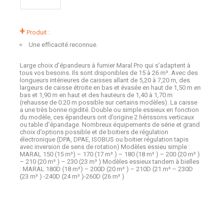
+
Produit :
Une efficacité reconnue.
Large choix d’épandeurs à fumier Maral Pro qui s’adaptent à
tous vos besoins. Ils sont disponibles de 15 à 26 m³. Avec des
longueurs intérieures de caisses allant de 5,20 à 7,20 m, des
largeurs de caisse étroite en bas et évasée en haut de 1,50 m en
bas et 1,90 m en haut et des hauteurs de 1,40 à 1,70 m
(rehausse de 0.20 m possible sur certains modèles). La caisse
a une très bonne rigidité. Double ou simple essieux en fonction
du modèle, ces épandeurs ont d’origine 2 hérissons verticaux
ou table d’épandage. Nombreux équipements de série et grand
choix d’options possible et de boitiers de régulation
électronique (DPA, DPAE, ISOBUS ou boitier régulation tapis
avec inversion de sens de rotation) Modèles essieu simple :
MARAL 150 (15 m³) – 170 (17 m³ ) – 180 (18 m³ ) – 200 (20 m³ )
– 210 (20 m³ ) – 230 (23 m³ ) Modèles essieux tandem à bielles
: MARAL 180D (18 m³) – 200D (20 m³ ) – 210D (21 m³ – 230D
(23 m³ ) -240D (24 m³ )-260D (26 m³ )