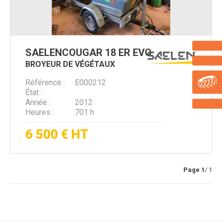
SAELEN
COUGAR 18 ER EVO
BROYEUR DE VÉGÉTAUX
Référence
E000212
État
Année
2012
Heures
701 h
6 500
€
HT
Page
1
/ 1