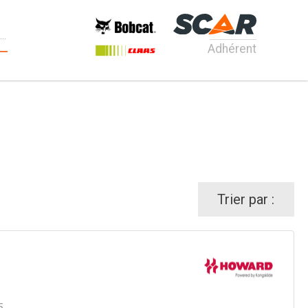
Adhérent
Trier par :
5