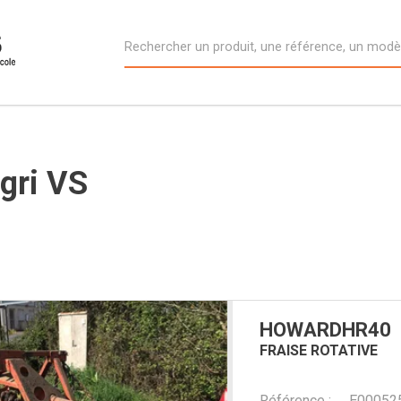
gri VS
HOWARD
HR40
FRAISE ROTATIVE
Référence
E00052