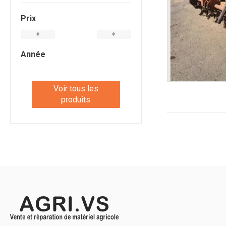
Prix
€
€
Année
Voir tous les
produits