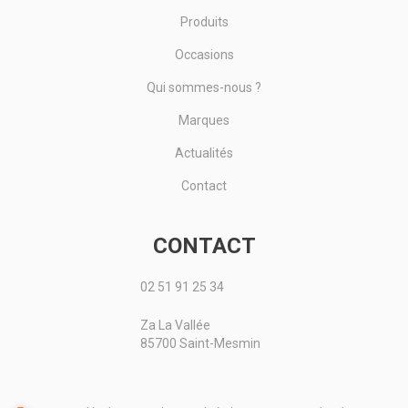
Produits
Occasions
Qui sommes-nous ?
Marques
Actualités
Contact
CONTACT
02 51 91 25 34
Za La Vallée
85700 Saint-Mesmin