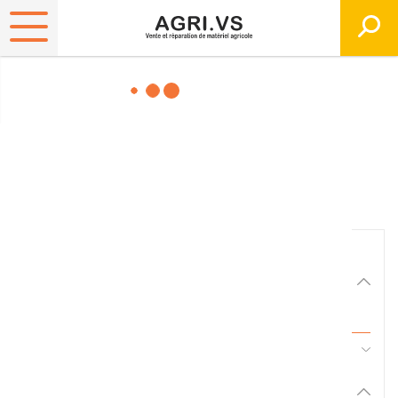
Matériels, pièces et
équipements agricole
Consultez nos catalogues
Filtrer par
Matériel agricole
Tous
45 - Pièces d'usure et travail du sol
Pièces et accessoires