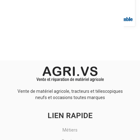
Contient écran GFX-350™ + antenne NAV-500 + supports. Conçue
pour des solutions de guidage, de conduite automatique et
d'agriculture...
Voir le produit
Vente de matériel agricole, tracteurs et télescopiques
neufs et occasions toutes marques
LIEN RAPIDE
Métiers