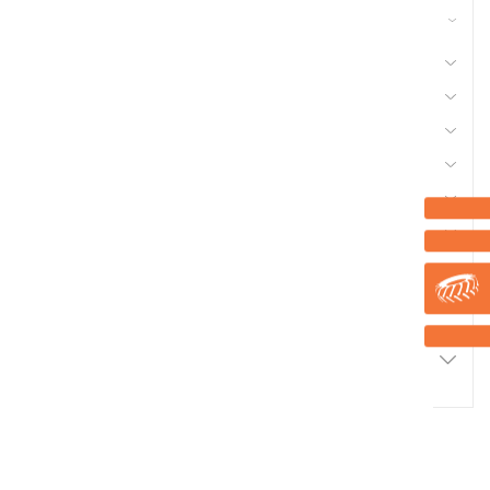
42 - Nettoyeur Haute Pression, Aspirateur,
compresseurs, outils pneumatique
41 - Motoculture, Outillage Ferme et Jardin
44 - Pièces Chargeur
48 - Pièces Tracteur, Equipement Véhicule
50 - Pneu et Chambre à Air
53 - Quincaillerie
56 - Semence Traitement, Semis
Marque
Promotions
2
Résultats