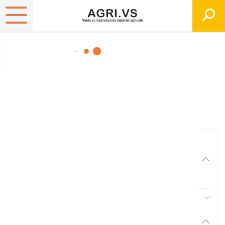
Matériels, pièces et
équipements agricole
Consultez nos catalogues
Filtrer par
Matériel agricole
Tous
45 - Pièces d'usure et travail du sol
Pièces et accessoires