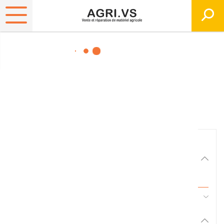
Matériels, pièces et
équipements agricole
Consultez nos catalogues
Filtrer par
Matériel agricole
Tous
45 - Pièces d'usure et travail du sol
Pièces et accessoires