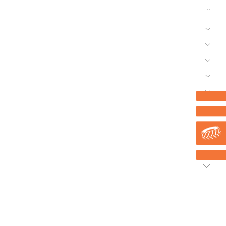
42 - Nettoyeur Haute Pression, Aspirateur,
compresseurs, outils pneumatique
41 - Motoculture, Outillage Ferme et Jardin
44 - Pièces Chargeur
48 - Pièces Tracteur, Equipement Véhicule
50 - Pneu et Chambre à Air
53 - Quincaillerie
56 - Semence Traitement, Semis
Marque
Promotions
2
Résultats