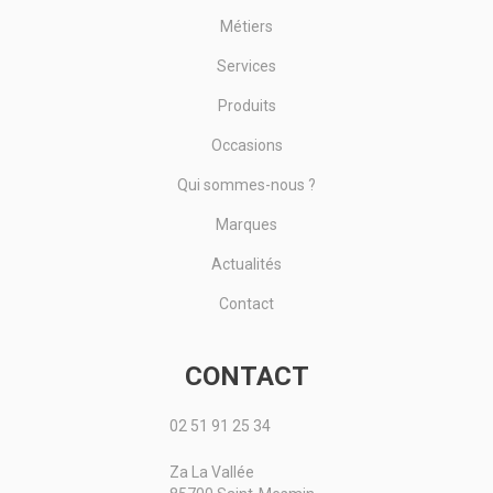
Métiers
Services
Produits
Occasions
Qui sommes-nous ?
Marques
Actualités
Contact
CONTACT
02 51 91 25 34
Za La Vallée