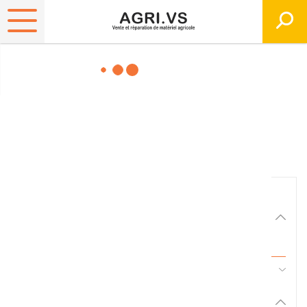
Matériels, pièces et
équipements agricole
Consultez nos catalogues
Filtrer par
Matériel agricole
Tous
45 - Pièces d'usure et travail du sol
Pièces et accessoires