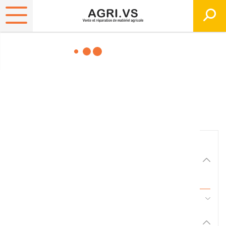
Matériels, pièces et
équipements agricole
Consultez nos catalogues
Filtrer par
Matériel agricole
Tous
45 - Pièces d'usure et travail du sol
Pièces et accessoires