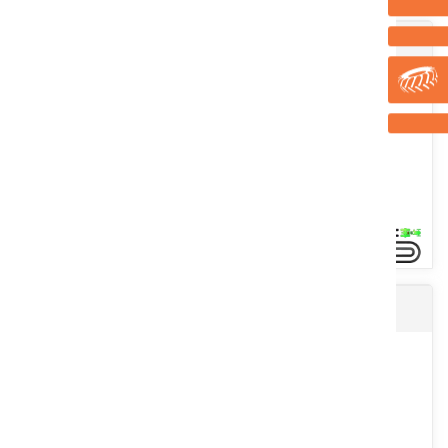
Broyeur à sarments BHI
Outils interceps Souslikoff
Broyeur hors sol interligne, cambre de broyage à axe horizontal,
largeur 1000, 1250, 1500 ou 1750mm, disponible en version...
Voir le produit