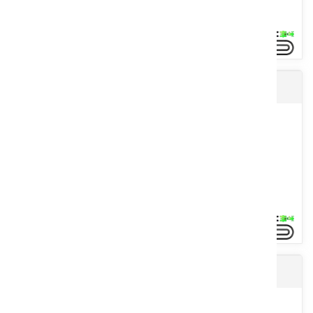
Tarière
Une grande gamme d’outils interceps de labour ou désherbage
légers pour les vignes composée de : - Bineuse BINALEX à
extension...
Voir le produit
Broyeur HERBALEX
Une gamme de tarières, orientation hydraulique pour vignes de 0,9
m à 2 m à adapter sur tracteur, enjambeur à l’avant ou...