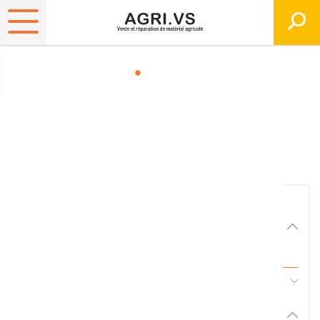
Matériels, pièces et
équipements agricole
Consultez nos catalogues
Filtrer par
Matériel agricole
Tous
45 - Pièces d'usure et travail du sol
Pièces et accessoires