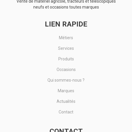
Vente de matériel agricole, tracteurs et télescopiques
neufs et occasions toutes marques
LIEN RAPIDE
Métiers
Services
Produits
Occasions
Qui sommes-nous ?
Marques
Actualités
Contact
CONTACT