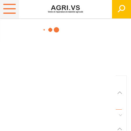
Matériels, pièces et
équipements agricole
Consultez nos catalogues
Filtrer par
Matériel agricole
Tous
45 - Pièces d'usure et travail du sol
Pièces et accessoires