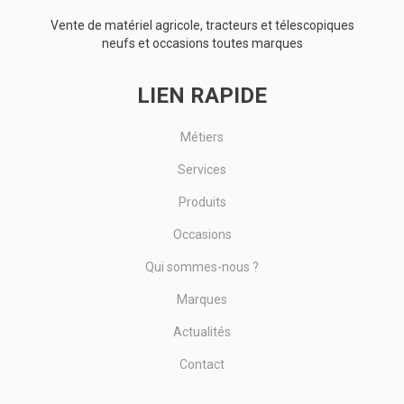
Vente de matériel agricole, tracteurs et télescopiques
neufs et occasions toutes marques
LIEN RAPIDE
Métiers
Services
Produits
Occasions
Qui sommes-nous ?
Marques
Actualités
Contact