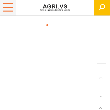
Matériels, pièces et
équipements agricole
Consultez nos catalogues
Filtrer par
Matériel agricole
Tous
45 - Pièces d'usure et travail du sol
Pièces et accessoires