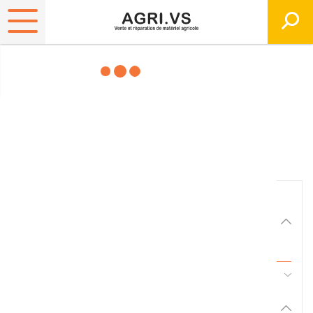
Matériels, pièces et
équipements agricole
Consultez nos catalogues
Filtrer par
Matériel agricole
Tous
45 - Pièces d'usure et travail du sol
Pièces et accessoires