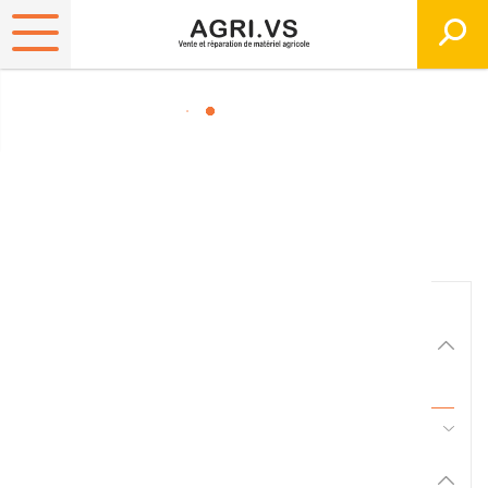
Matériels, pièces et
équipements agricole
Consultez nos catalogues
Filtrer par
Matériel agricole
Tous
45 - Pièces d'usure et travail du sol
Pièces et accessoires