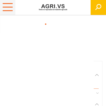
Matériels, pièces et
équipements agricole
Consultez nos catalogues
Filtrer par
Matériel agricole
Tous
45 - Pièces d'usure et travail du sol
Pièces et accessoires