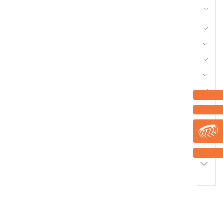
42 - Nettoyeur Haute Pression, Aspirateur,
compresseurs, outils pneumatique
41 - Motoculture, Outillage Ferme et Jardin
44 - Pièces Chargeur
48 - Pièces Tracteur, Equipement Véhicule
50 - Pneu et Chambre à Air
53 - Quincaillerie
56 - Semence Traitement, Semis
Marque
Promotions
2
Résultats