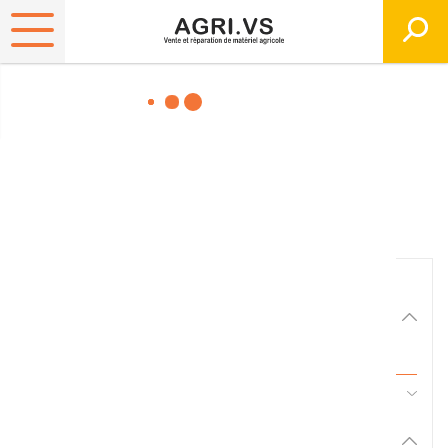
Matériels, pièces et
équipements agricole
Consultez nos catalogues
Filtrer par
Matériel agricole
Tous
45 - Pièces d'usure et travail du sol
Pièces et accessoires