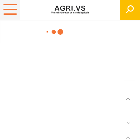
Matériels, pièces et
équipements agricole
Consultez nos catalogues
Filtrer par
Matériel agricole
Tous
45 - Pièces d'usure et travail du sol
Pièces et accessoires