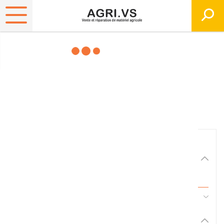
Matériels, pièces et
équipements agricole
Consultez nos catalogues
Filtrer par
Matériel agricole
Tous
45 - Pièces d'usure et travail du sol
Pièces et accessoires