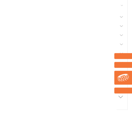
42 - Nettoyeur Haute Pression, Aspirateur,
compresseurs, outils pneumatique
41 - Motoculture, Outillage Ferme et Jardin
44 - Pièces Chargeur
48 - Pièces Tracteur, Equipement Véhicule
50 - Pneu et Chambre à Air
53 - Quincaillerie
56 - Semence Traitement, Semis
Marque
Promotions
2
Résultats