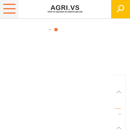
Matériels, pièces et
équipements agricole
Consultez nos catalogues
Filtrer par
Matériel agricole
Tous
45 - Pièces d'usure et travail du sol
Pièces et accessoires