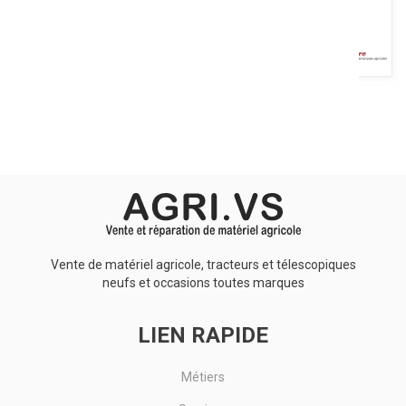
Remorque monocoque haut de gamme chez Maitre. Disponibles
de 12 à 24T en essieu boggie, tandem ou tridem et freinage
double...
Voir le produit
Vente de matériel agricole, tracteurs et télescopiques
neufs et occasions toutes marques
LIEN RAPIDE
Métiers