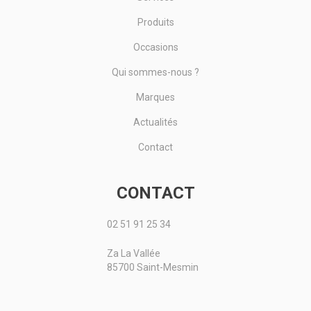
Produits
Occasions
Qui sommes-nous ?
Marques
Actualités
Contact
CONTACT
02 51 91 25 34
Za La Vallée
85700 Saint-Mesmin