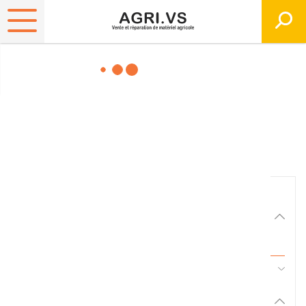
Matériels, pièces et
équipements agricole
Consultez nos catalogues
Filtrer par
Matériel agricole
Tous
45 - Pièces d'usure et travail du sol
Pièces et accessoires