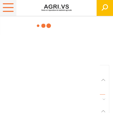
Matériels, pièces et
équipements agricole
Consultez nos catalogues
Filtrer par
Matériel agricole
Tous
45 - Pièces d'usure et travail du sol
Pièces et accessoires