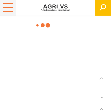
Matériels, pièces et
équipements agricole
Consultez nos catalogues
Filtrer par
Matériel agricole
Tous
45 - Pièces d'usure et travail du sol
Pièces et accessoires