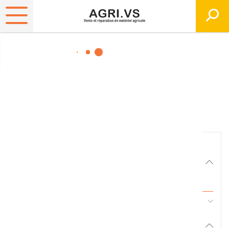
Matériels, pièces et
équipements agricole
Consultez nos catalogues
Filtrer par
Matériel agricole
Tous
45 - Pièces d'usure et travail du sol
Pièces et accessoires