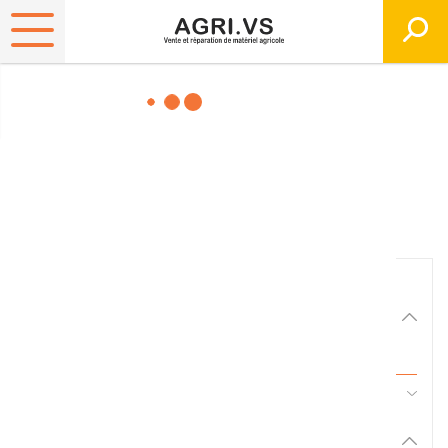
Matériels, pièces et
équipements agricole
Consultez nos catalogues
Filtrer par
Matériel agricole
Tous
45 - Pièces d'usure et travail du sol
Pièces et accessoires