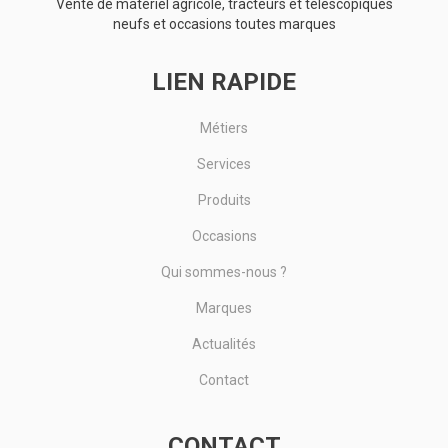
Vente de matériel agricole, tracteurs et télescopiques
neufs et occasions toutes marques
LIEN RAPIDE
Métiers
Services
Produits
Occasions
Qui sommes-nous ?
Marques
Actualités
Contact
CONTACT