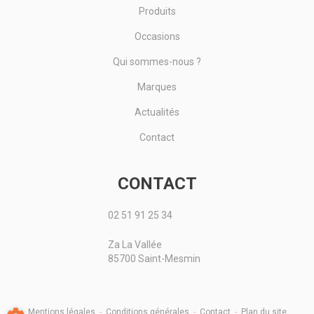
Produits
Occasions
Qui sommes-nous ?
Marques
Actualités
Contact
CONTACT
02 51 91 25 34
Za La Vallée
85700 Saint-Mesmin
Mentions légales
-
Conditions générales
-
Contact
-
Plan du site