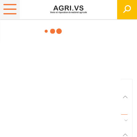
Matériels, pièces et
équipements agricole
Consultez nos catalogues
Filtrer par
Matériel agricole
Tous
45 - Pièces d'usure et travail du sol
Pièces et accessoires