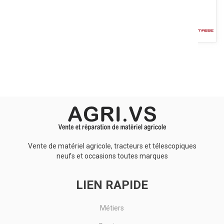
Lestagri, entreprise familiale Française a développé 2 gammes de
masses : EUROMASSE, gamme 100 % fonte de masses
monoblocs...
Voir le produit
Vente de matériel agricole, tracteurs et télescopiques
neufs et occasions toutes marques
LIEN RAPIDE
Métiers