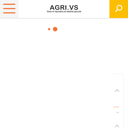
Matériels, pièces et
équipements agricole
Consultez nos catalogues
Filtrer par
Matériel agricole
Tous
45 - Pièces d'usure et travail du sol
Pièces et accessoires