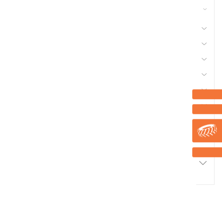
42 - Nettoyeur Haute Pression, Aspirateur,
compresseurs, outils pneumatique
41 - Motoculture, Outillage Ferme et Jardin
44 - Pièces Chargeur
48 - Pièces Tracteur, Equipement Véhicule
50 - Pneu et Chambre à Air
53 - Quincaillerie
56 - Semence Traitement, Semis
Marque
Promotions
2
Résultats