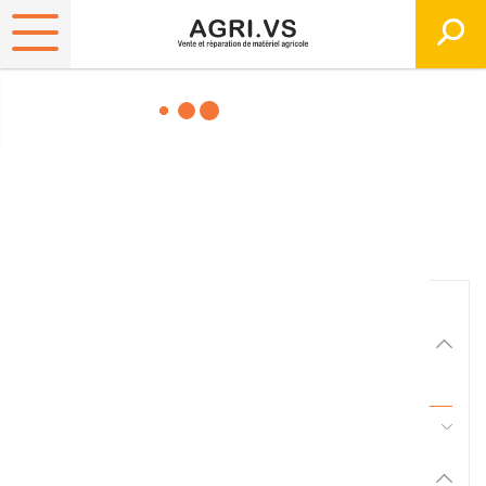
Matériels, pièces et
équipements agricole
Consultez nos catalogues
Filtrer par
Matériel agricole
Tous
45 - Pièces d'usure et travail du sol
Pièces et accessoires