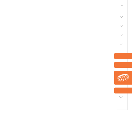
42 - Nettoyeur Haute Pression, Aspirateur,
compresseurs, outils pneumatique
41 - Motoculture, Outillage Ferme et Jardin
44 - Pièces Chargeur
48 - Pièces Tracteur, Equipement Véhicule
50 - Pneu et Chambre à Air
53 - Quincaillerie
56 - Semence Traitement, Semis
Marque
Promotions
2
Résultats