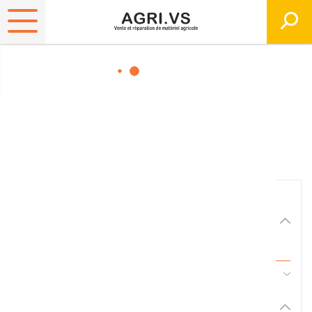
Matériels, pièces et
équipements agricole
Consultez nos catalogues
Filtrer par
Matériel agricole
Tous
45 - Pièces d'usure et travail du sol
Pièces et accessoires