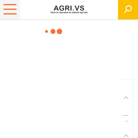
Matériels, pièces et
équipements agricole
Consultez nos catalogues
Filtrer par
Matériel agricole
Tous
45 - Pièces d'usure et travail du sol
Pièces et accessoires