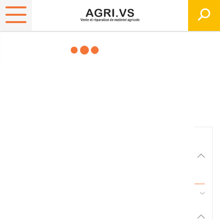
Matériels, pièces et
équipements agricole
Consultez nos catalogues
Filtrer par
Matériel agricole
Tous
45 - Pièces d'usure et travail du sol
Pièces et accessoires