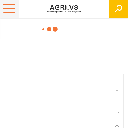
Matériels, pièces et
équipements agricole
Consultez nos catalogues
Filtrer par
Matériel agricole
Tous
45 - Pièces d'usure et travail du sol
Pièces et accessoires