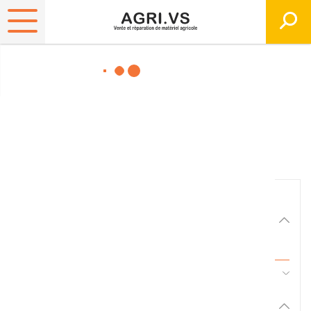
Matériels, pièces et
équipements agricole
Consultez nos catalogues
Filtrer par
Matériel agricole
Tous
45 - Pièces d'usure et travail du sol
Pièces et accessoires