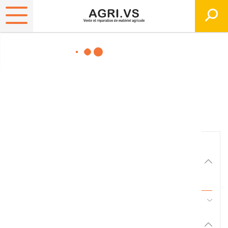
Matériels, pièces et
équipements agricole
Consultez nos catalogues
Filtrer par
Matériel agricole
Tous
45 - Pièces d'usure et travail du sol
Pièces et accessoires