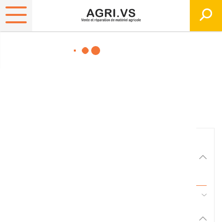
Matériels, pièces et
équipements agricole
Consultez nos catalogues
Filtrer par
Matériel agricole
Tous
45 - Pièces d'usure et travail du sol
Pièces et accessoires