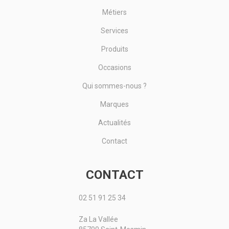
Métiers
Services
Produits
Occasions
Qui sommes-nous ?
Marques
Actualités
Contact
CONTACT
02 51 91 25 34
Za La Vallée