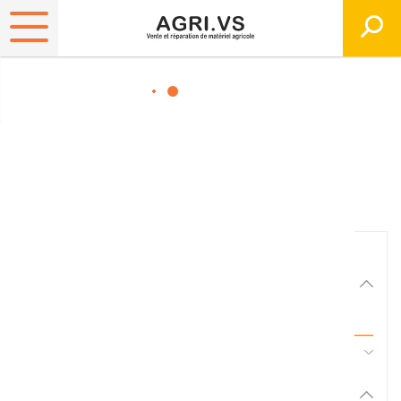
Matériels, pièces et
équipements agricole
Consultez nos catalogues
Filtrer par
Matériel agricole
Tous
45 - Pièces d'usure et travail du sol
Pièces et accessoires