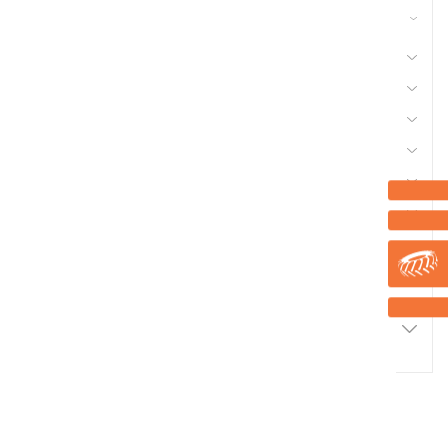
42 - Nettoyeur Haute Pression, Aspirateur,
compresseurs, outils pneumatique
41 - Motoculture, Outillage Ferme et Jardin
44 - Pièces Chargeur
48 - Pièces Tracteur, Equipement Véhicule
50 - Pneu et Chambre à Air
53 - Quincaillerie
56 - Semence Traitement, Semis
Marque
Promotions
2
Résultats