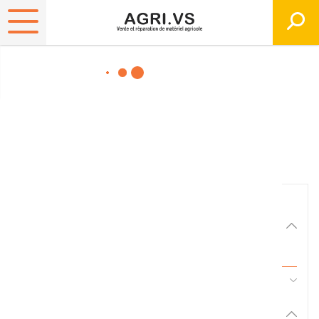
Matériels, pièces et
équipements agricole
Consultez nos catalogues
Filtrer par
Matériel agricole
Tous
45 - Pièces d'usure et travail du sol
Pièces et accessoires