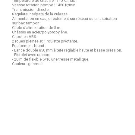
Température de chauffe : 140°C maxi.
Vitesse rotation pompe : 1450 tr/min.
Transmission directe.
Régulateur séparé de la culasse.
Alimentation en eau, directement sur réseau ou en aspiration
sur bac tampon.
Câble d'alimentation de 5 m.
Châssis en acier/polypropylène.
Capot en ABS.
2 roues pleines et 1 roulette pivotante.
Equipement fourni :
- Lance double 850 mm à tête réglable haute et basse pression.
- Pistolet avec raccord.
- 20 m de flexible 5/16 une tresse métallique.
Couleur : gris/noir.