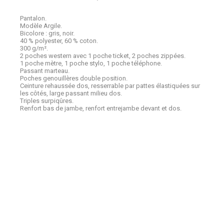
Pantalon.
Modèle Argile.
Bicolore : gris, noir.
40 % polyester, 60 % coton.
300 g/m².
2 poches western avec 1 poche ticket, 2 poches zippées.
1 poche mètre, 1 poche stylo, 1 poche téléphone.
Passant marteau.
Poches genouillères double position.
Ceinture rehaussée dos, resserrable par pattes élastiquées sur
les côtés, large passant milieu dos.
Triples surpiqûres.
Renfort bas de jambe, renfort entrejambe devant et dos.